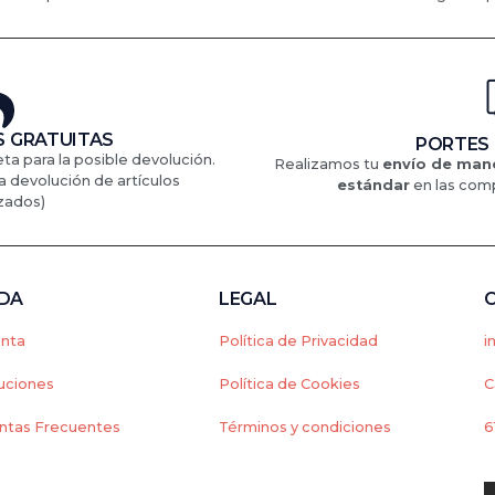
 GRATUITAS
PORTES
eta para la posible devolución.
Realizamos tu
envío de mane
a devolución de artículos
estándar
en
las comp
zados)
NDA
LEGAL
enta
Política de Privacidad
i
uciones
Política de Cookies
C
ntas Frecuentes
Términos y condiciones
6