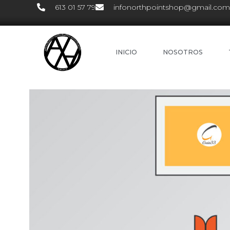
613 01 57 79
infonorthpointshop@gmail.com
INICIO
NOSOTROS