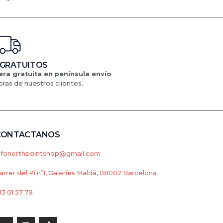
 GRATUITOS
ra gratuita en península
envío
ras de nuestros clientes.
CONTACTANOS
nfonorthpointshop@gmail.com
arrer del Pi nº1, Galeries Maldà, 08002 Barcelona
13 01 57 79