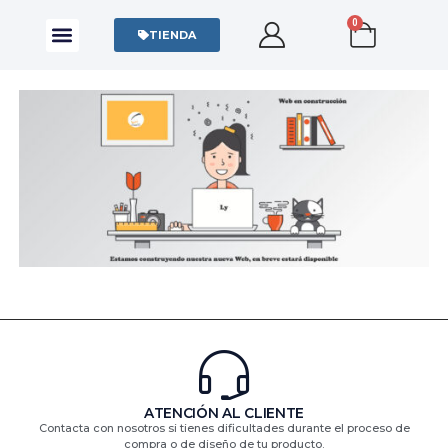
0
CAMISAS Y POLOS
SUDADERAS Y SWEATERS
TIENDA
ATENCIÓN AL CLIENTE
Contacta con nosotros si tienes dificultades durante el proceso de
compra o de diseño de tu producto.