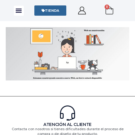
0
CAMISAS Y POLOS
SUDADERAS Y SWEATERS
TIENDA
ATENCIÓN AL CLIENTE
Contacta con nosotros si tienes dificultades durante el proceso de
compra o de diseño de tu producto.