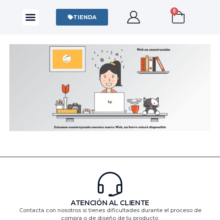
0
CAMISAS Y POLOS
SUDADERAS Y SWEATERS
TIENDA
ATENCIÓN AL CLIENTE
Contacta con nosotros si tienes dificultades durante el proceso de
compra o de diseño de tu producto.