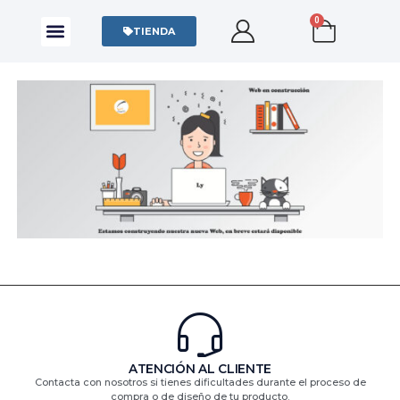
0
CAMISAS Y POLOS
SUDADERAS Y SWEATERS
TIENDA
ATENCIÓN AL CLIENTE
Contacta con nosotros si tienes dificultades durante el proceso de
compra o de diseño de tu producto.