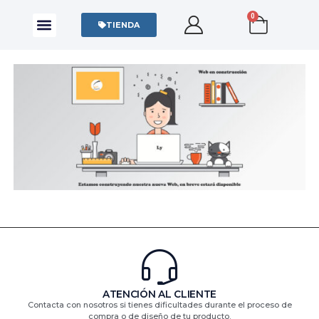
0
CAMISAS Y POLOS
SUDADERAS Y SWEATERS
TIENDA
ATENCIÓN AL CLIENTE
Contacta con nosotros si tienes dificultades durante el proceso de
compra o de diseño de tu producto.