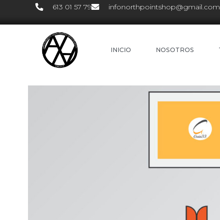
613 01 57 79
infonorthpointshop@gmail.com
INICIO
NOSOTROS