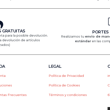
 GRATUITAS
PORTES
eta para la posible devolución.
Realizamos tu
envío de mane
a devolución de artículos
estándar
en
las comp
zados)
NDA
LEGAL
enta
Política de Privacidad
i
uciones
Política de Cookies
C
ntas Frecuentes
Términos y condiciones
6