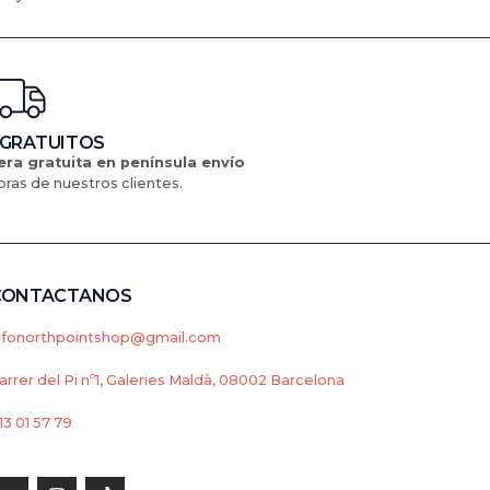
 GRATUITOS
ra gratuita en península
envío
ras de nuestros clientes.
CONTACTANOS
nfonorthpointshop@gmail.com
arrer del Pi nº1, Galeries Maldà, 08002 Barcelona
13 01 57 79