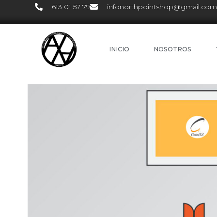
613 01 57 79
infonorthpointshop@gmail.com
INICIO
NOSOTROS