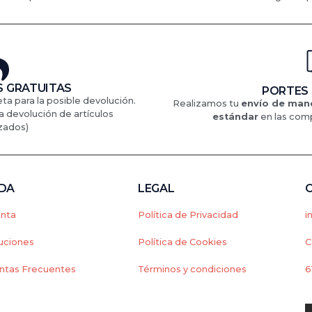
 GRATUITAS
PORTES
eta para la posible devolución.
Realizamos tu
envío de mane
a devolución de artículos
estándar
en
las comp
zados)
NDA
LEGAL
enta
Política de Privacidad
i
uciones
Política de Cookies
C
ntas Frecuentes
Términos y condiciones
6