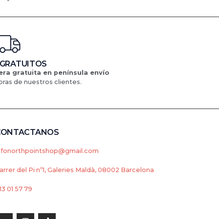
 GRATUITOS
ra gratuita en península
envío
ras de nuestros clientes.
CONTACTANOS
nfonorthpointshop@gmail.com
arrer del Pi nº1, Galeries Maldà, 08002 Barcelona
13 01 57 79