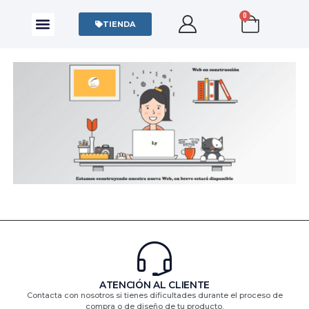
0
CAMISAS Y POLOS
SUDADERAS Y SWEATERS
TIENDA
ATENCIÓN AL CLIENTE
Contacta con nosotros si tienes dificultades durante el proceso de
compra o de diseño de tu producto.