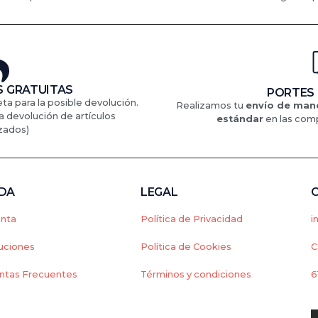
 GRATUITAS
PORTES
eta para la posible devolución.
Realizamos tu
envío de mane
a devolución de artículos
estándar
en
las comp
zados)
NDA
LEGAL
enta
Política de Privacidad
i
uciones
Política de Cookies
C
ntas Frecuentes
Términos y condiciones
6