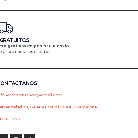
 GRATUITOS
ra gratuita en península
envío
ras de nuestros clientes.
CONTACTANOS
nfonorthpointshop@gmail.com
arrer del Pi nº1, Galeries Maldà, 08002 Barcelona
13 01 57 79