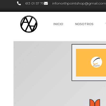
613 01 57 79
infonorthpointshop@gmail.com
INICIO
NOSOTROS