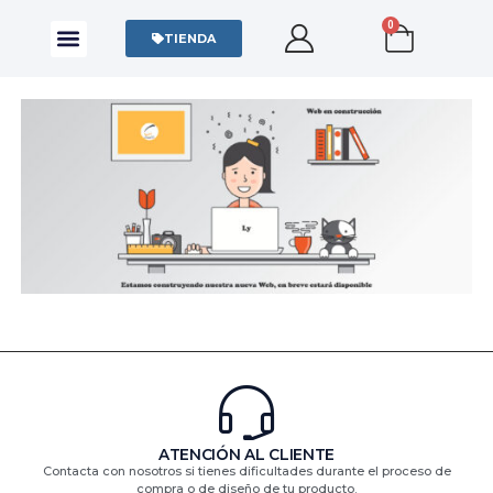
0
CAMISAS Y POLOS
SUDADERAS Y SWEATERS
TIENDA
ATENCIÓN AL CLIENTE
Contacta con nosotros si tienes dificultades durante el proceso de
compra o de diseño de tu producto.