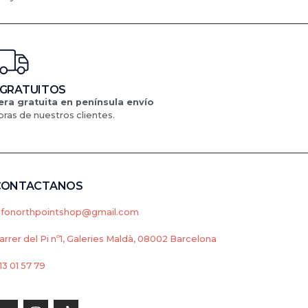
 GRATUITOS
ra gratuita en península
envío
ras de nuestros clientes.
CONTACTANOS
nfonorthpointshop@gmail.com
arrer del Pi nº1, Galeries Maldà, 08002 Barcelona
13 01 57 79