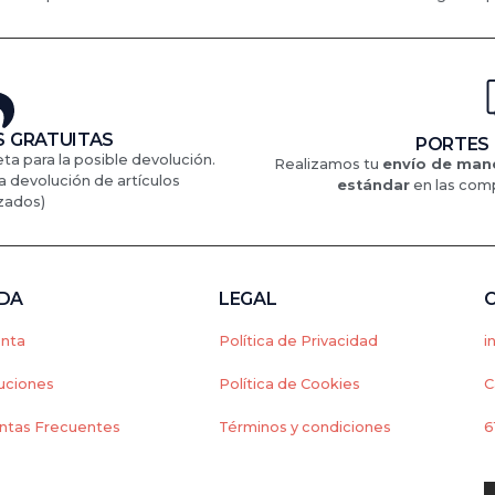
 GRATUITAS
PORTES
eta para la posible devolución.
Realizamos tu
envío de mane
a devolución de artículos
estándar
en
las comp
zados)
NDA
LEGAL
enta
Política de Privacidad
i
uciones
Política de Cookies
C
ntas Frecuentes
Términos y condiciones
6