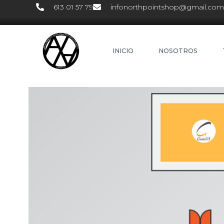
613 01 57 79
infonorthpointshop@gmail.com
INICIO
NOSOTROS