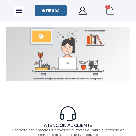
0
CAMISAS Y POLOS
SUDADERAS Y SWEATERS
TIENDA
ATENCIÓN AL CLIENTE
Contacta con nosotros si tienes dificultades durante el proceso de
compra o de diseño de tu producto.