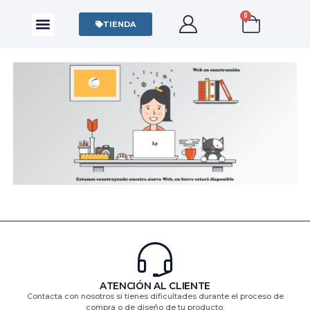
0
CAMISAS Y POLOS
SUDADERAS Y SWEATERS
TIENDA
ATENCIÓN AL CLIENTE
Contacta con nosotros si tienes dificultades durante el proceso de
compra o de diseño de tu producto.