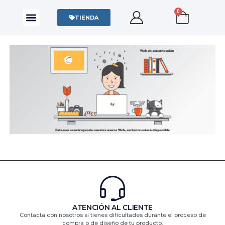
0
CAMISAS Y POLOS
SUDADERAS Y SWEATERS
TIENDA
ATENCIÓN AL CLIENTE
Contacta con nosotros si tienes dificultades durante el proceso de
compra o de diseño de tu producto.