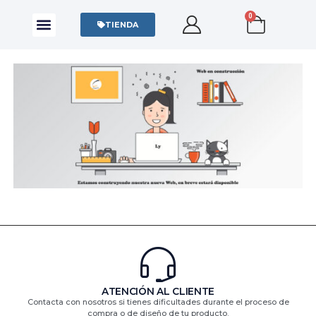
0
CAMISAS Y POLOS
SUDADERAS Y SWEATERS
TIENDA
ATENCIÓN AL CLIENTE
Contacta con nosotros si tienes dificultades durante el proceso de
compra o de diseño de tu producto.