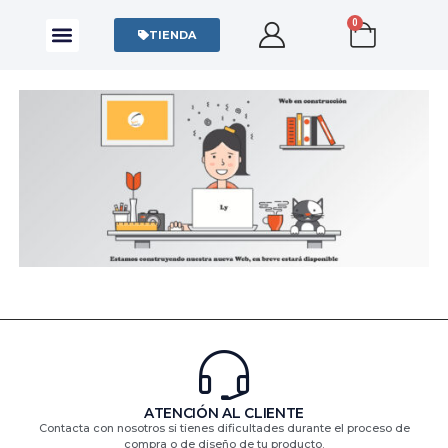
0
CAMISAS Y POLOS
SUDADERAS Y SWEATERS
TIENDA
ATENCIÓN AL CLIENTE
Contacta con nosotros si tienes dificultades durante el proceso de
compra o de diseño de tu producto.