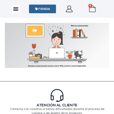
0
CAMISAS Y POLOS
SUDADERAS Y SWEATERS
TIENDA
ATENCIÓN AL CLIENTE
Contacta con nosotros si tienes dificultades durante el proceso de
compra o de diseño de tu producto.