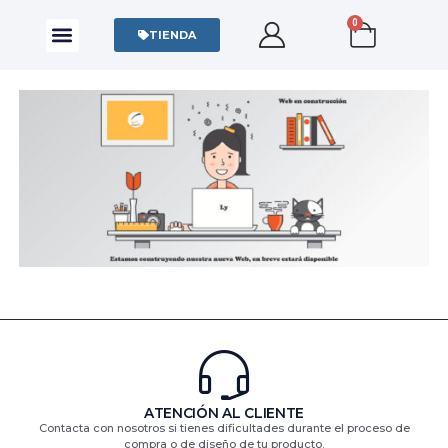
0
CAMISAS Y POLOS
SUDADERAS Y SWEATERS
TIENDA
ATENCIÓN AL CLIENTE
Contacta con nosotros si tienes dificultades durante el proceso de
compra o de diseño de tu producto.