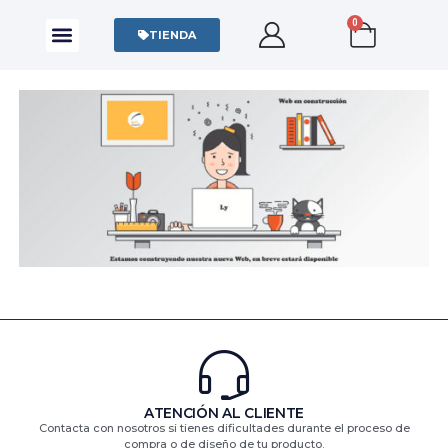
0
CAMISAS Y POLOS
SUDADERAS Y SWEATERS
TIENDA
ATENCIÓN AL CLIENTE
Contacta con nosotros si tienes dificultades durante el proceso de
compra o de diseño de tu producto.