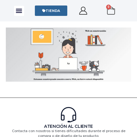
0
CAMISAS Y POLOS
SUDADERAS Y SWEATERS
TIENDA
ATENCIÓN AL CLIENTE
Contacta con nosotros si tienes dificultades durante el proceso de
compra o de diseño de tu producto.