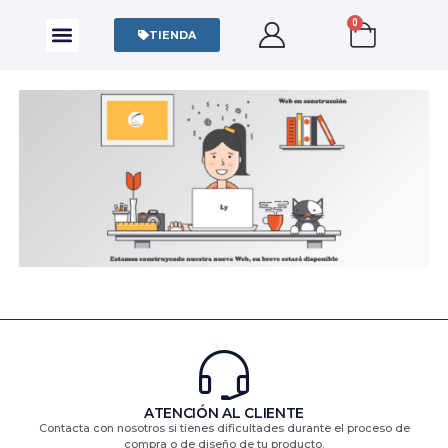
0
CAMISAS Y POLOS
SUDADERAS Y SWEATERS
TIENDA
ATENCIÓN AL CLIENTE
Contacta con nosotros si tienes dificultades durante el proceso de
compra o de diseño de tu producto.