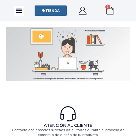
0
CAMISAS Y POLOS
SUDADERAS Y SWEATERS
TIENDA
ATENCIÓN AL CLIENTE
Contacta con nosotros si tienes dificultades durante el proceso de
compra o de diseño de tu producto.