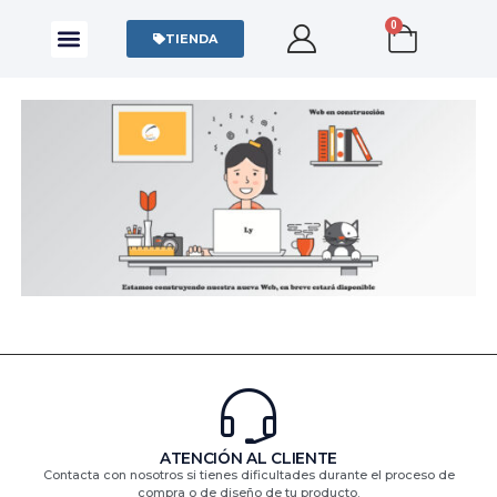
0
CAMISAS Y POLOS
SUDADERAS Y SWEATERS
TIENDA
ATENCIÓN AL CLIENTE
Contacta con nosotros si tienes dificultades durante el proceso de
compra o de diseño de tu producto.