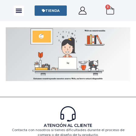
0
CAMISAS Y POLOS
SUDADERAS Y SWEATERS
TIENDA
ATENCIÓN AL CLIENTE
Contacta con nosotros si tienes dificultades durante el proceso de
compra o de diseño de tu producto.