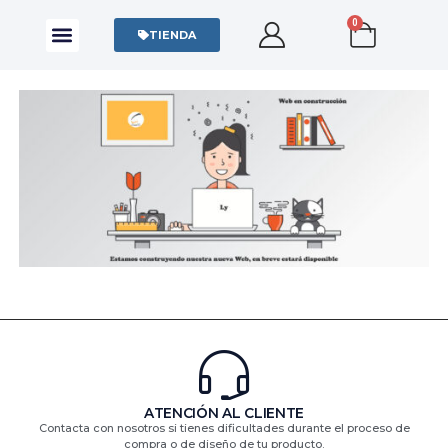
0
CAMISAS Y POLOS
SUDADERAS Y SWEATERS
TIENDA
ATENCIÓN AL CLIENTE
Contacta con nosotros si tienes dificultades durante el proceso de
compra o de diseño de tu producto.