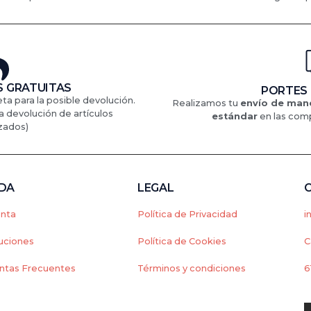
 GRATUITAS
PORTES
eta para la posible devolución.
Realizamos tu
envío de mane
a devolución de artículos
estándar
en
las comp
zados)
NDA
LEGAL
enta
Política de Privacidad
i
uciones
Política de Cookies
C
ntas Frecuentes
Términos y condiciones
6