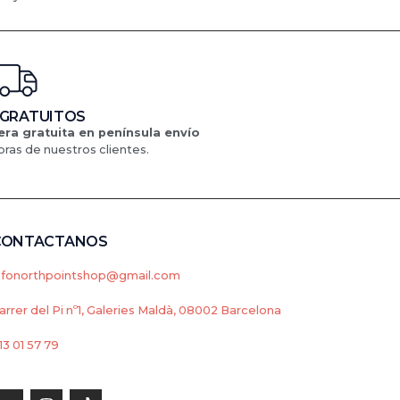
 GRATUITOS
ra gratuita en península
envío
ras de nuestros clientes.
CONTACTANOS
nfonorthpointshop@gmail.com
arrer del Pi nº1, Galeries Maldà, 08002 Barcelona
13 01 57 79