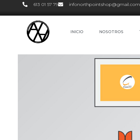
613 01 57 79
infonorthpointshop@gmail.com
INICIO
NOSOTROS