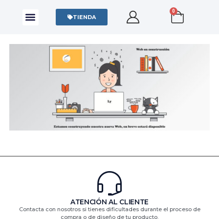
0
CAMISAS Y POLOS
SUDADERAS Y SWEATERS
TIENDA
ATENCIÓN AL CLIENTE
Contacta con nosotros si tienes dificultades durante el proceso de
compra o de diseño de tu producto.