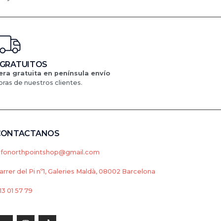
 GRATUITOS
ra gratuita en península
envío
ras de nuestros clientes.
CONTACTANOS
nfonorthpointshop@gmail.com
arrer del Pi nº1, Galeries Maldà, 08002 Barcelona
13 01 57 79