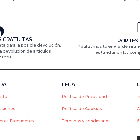
 GRATUITAS
PORTES
eta para la posible devolución.
Realizamos tu
envío de mane
a devolución de artículos
estándar
en
las comp
zados)
NDA
LEGAL
enta
Política de Privacidad
i
uciones
Política de Cookies
C
ntas Frecuentes
Términos y condiciones
6