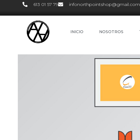
613 01 57 79
infonorthpointshop@gmail.com
INICIO
NOSOTROS