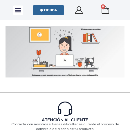
0
CAMISAS Y POLOS
SUDADERAS Y SWEATERS
TIENDA
ATENCIÓN AL CLIENTE
Contacta con nosotros si tienes dificultades durante el proceso de
compra o de diseño de tu producto.