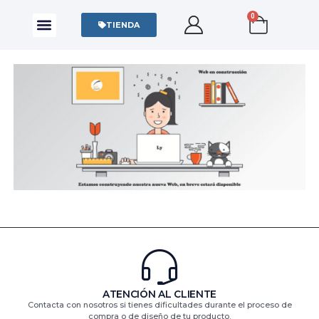
0
CAMISAS Y POLOS
SUDADERAS Y SWEATERS
TIENDA
ATENCIÓN AL CLIENTE
Contacta con nosotros si tienes dificultades durante el proceso de
compra o de diseño de tu producto.