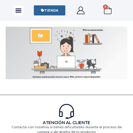
0
CAMISAS Y POLOS
SUDADERAS Y SWEATERS
TIENDA
ATENCIÓN AL CLIENTE
Contacta con nosotros si tienes dificultades durante el proceso de
compra o de diseño de tu producto.