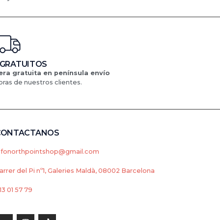
 GRATUITOS
ra gratuita en península
envío
ras de nuestros clientes.
CONTACTANOS
nfonorthpointshop@gmail.com
arrer del Pi nº1, Galeries Maldà, 08002 Barcelona
13 01 57 79