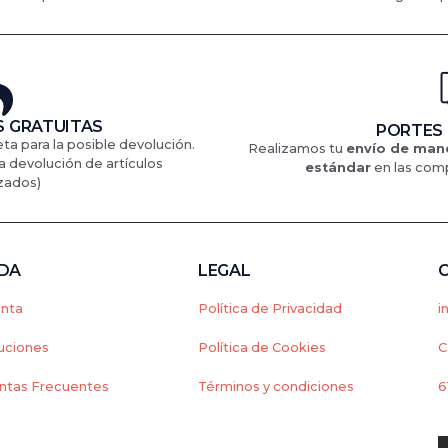
 GRATUITAS
PORTES
eta para la posible devolución.
Realizamos tu
envío de mane
a devolución de artículos
estándar
en
las comp
zados)
NDA
LEGAL
enta
Política de Privacidad
i
uciones
Política de Cookies
C
ntas Frecuentes
Términos y condiciones
6