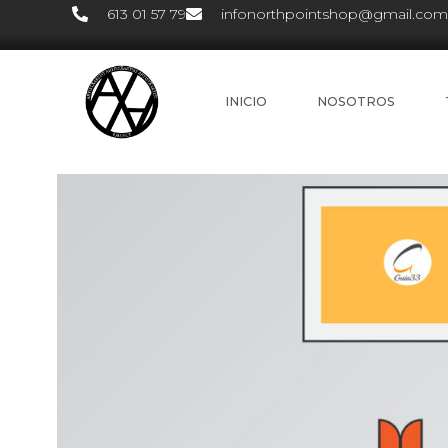
613 01 57 79
infonorthpointshop@gmail.com
INICIO
NOSOTROS