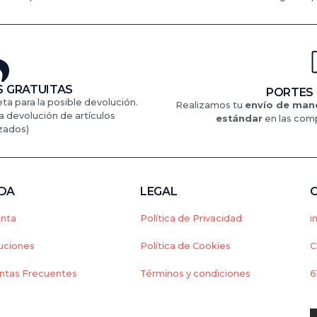
 GRATUITAS
PORTES
eta para la posible devolución.
Realizamos tu
envío de mane
a devolución de artículos
estándar
en
las comp
zados)
NDA
LEGAL
enta
Política de Privacidad
i
uciones
Política de Cookies
C
ntas Frecuentes
Términos y condiciones
6