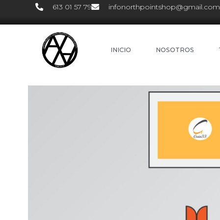
613 01 57 79
infonorthpointshop@gmail.com
INICIO
NOSOTROS