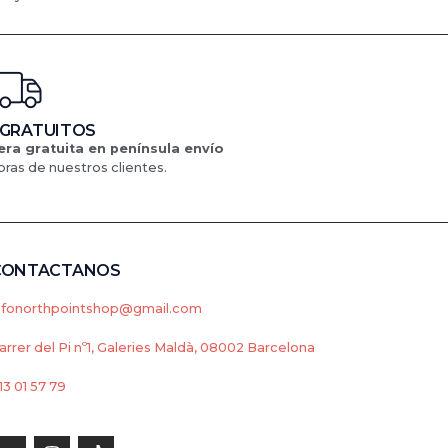
 GRATUITOS
ra gratuita en península
envío
ras de nuestros clientes.
CONTACTANOS
nfonorthpointshop@gmail.com
arrer del Pi nº1, Galeries Maldà, 08002 Barcelona
13 01 57 79