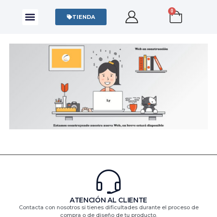
0
CAMISAS Y POLOS
SUDADERAS Y SWEATERS
TIENDA
ATENCIÓN AL CLIENTE
Contacta con nosotros si tienes dificultades durante el proceso de
compra o de diseño de tu producto.