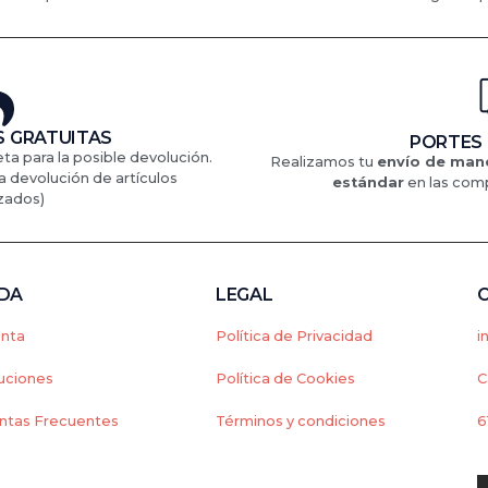
 GRATUITAS
PORTES
eta para la posible devolución.
Realizamos tu
envío de mane
a devolución de artículos
estándar
en
las comp
zados)
NDA
LEGAL
enta
Política de Privacidad
i
uciones
Política de Cookies
C
ntas Frecuentes
Términos y condiciones
6