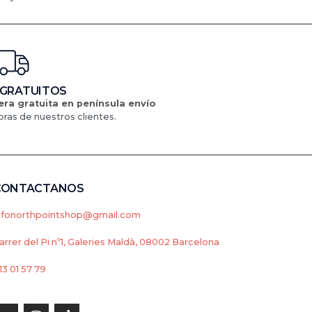
 GRATUITOS
ra gratuita en península
envío
ras de nuestros clientes.
CONTACTANOS
nfonorthpointshop@gmail.com
arrer del Pi nº1, Galeries Maldà, 08002 Barcelona
13 01 57 79