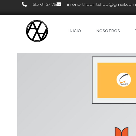
613 01 57 79
infonorthpointshop@gmail.com
INICIO
NOSOTROS