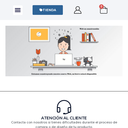
0
CAMISAS Y POLOS
SUDADERAS Y SWEATERS
TIENDA
ATENCIÓN AL CLIENTE
Contacta con nosotros si tienes dificultades durante el proceso de
compra o de diseño de tu producto.