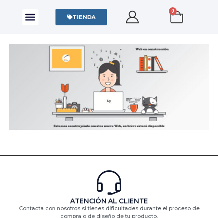
0
CAMISAS Y POLOS
SUDADERAS Y SWEATERS
TIENDA
ATENCIÓN AL CLIENTE
Contacta con nosotros si tienes dificultades durante el proceso de
compra o de diseño de tu producto.