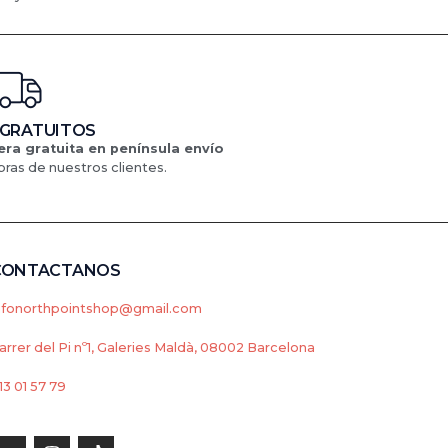
 GRATUITOS
ra gratuita en península
envío
ras de nuestros clientes.
CONTACTANOS
nfonorthpointshop@gmail.com
arrer del Pi nº1, Galeries Maldà, 08002 Barcelona
13 01 57 79