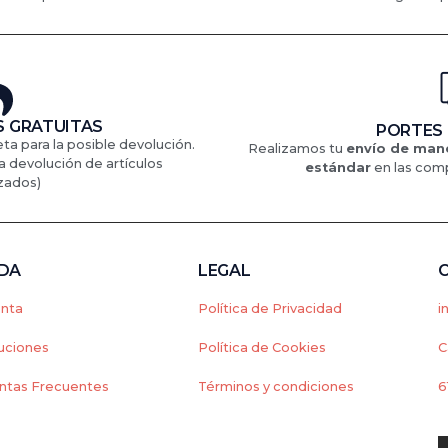
 GRATUITAS
PORTES
eta para la posible devolución.
Realizamos tu
envío de mane
a devolución de artículos
estándar
en
las comp
zados)
NDA
LEGAL
enta
Política de Privacidad
i
uciones
Política de Cookies
C
ntas Frecuentes
Términos y condiciones
6