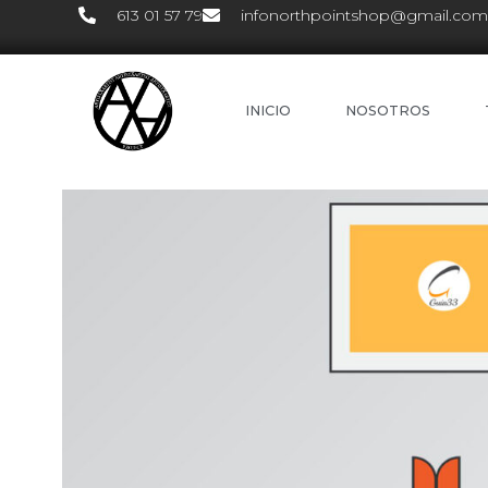
613 01 57 79
infonorthpointshop@gmail.com
INICIO
NOSOTROS