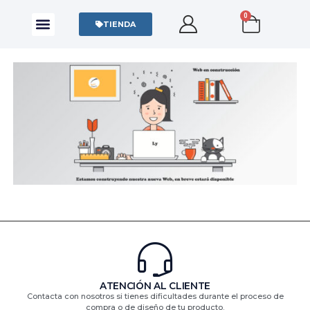
0
CAMISAS Y POLOS
SUDADERAS Y SWEATERS
TIENDA
ATENCIÓN AL CLIENTE
Contacta con nosotros si tienes dificultades durante el proceso de
compra o de diseño de tu producto.