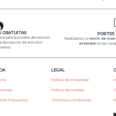
 GRATUITAS
PORTES
eta para la posible devolución.
Realizamos tu
envío de mane
a devolución de artículos
estándar
en
las comp
zados)
NDA
LEGAL
enta
Política de Privacidad
i
uciones
Política de Cookies
C
ntas Frecuentes
Términos y condiciones
6