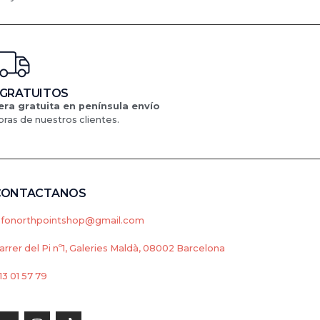
 GRATUITOS
ra gratuita en península
envío
ras de nuestros clientes.
CONTACTANOS
nfonorthpointshop@gmail.com
arrer del Pi nº1, Galeries Maldà, 08002 Barcelona
13 01 57 79