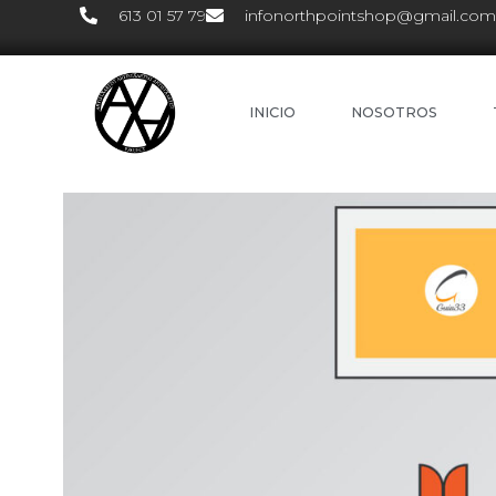
613 01 57 79
infonorthpointshop@gmail.com
INICIO
NOSOTROS