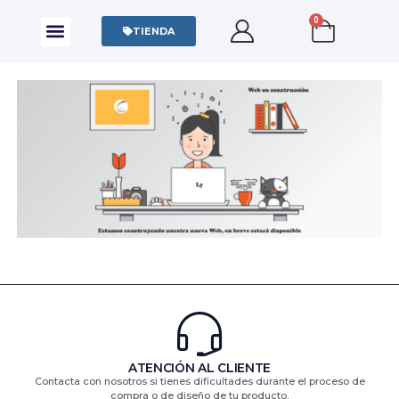
0
CAMISAS Y POLOS
SUDADERAS Y SWEATERS
TIENDA
ATENCIÓN AL CLIENTE
Contacta con nosotros si tienes dificultades durante el proceso de
compra o de diseño de tu producto.